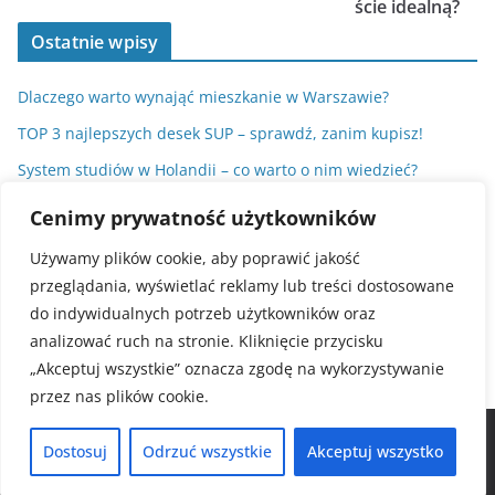
ście idealną?
Ostatnie wpisy
Dlaczego warto wynająć mieszkanie w Warszawie?
TOP 3 najlepszych desek SUP – sprawdź, zanim kupisz!
System studiów w Holandii – co warto o nim wiedzieć?
Sos do sajgonek. Przepisy na dipy, które odmienią Twoje
Cenimy prywatność użytkowników
przekąski
Używamy plików cookie, aby poprawić jakość
Dlaczego statystyki nie zawsze pokrywają się z rzeczywistym
przeglądania, wyświetlać reklamy lub treści dostosowane
wynikiem?
do indywidualnych potrzeb użytkowników oraz
analizować ruch na stronie. Kliknięcie przycisku
„Akceptuj wszystkie” oznacza zgodę na wykorzystywanie
przez nas plików cookie.
Copyright © 2026
. All rights reserved.
Dostosuj
Odrzuć wszystkie
Akceptuj wszystko
Theme:
ColorMag Pro
by ThemeGrill. Powered by
WordPress
.