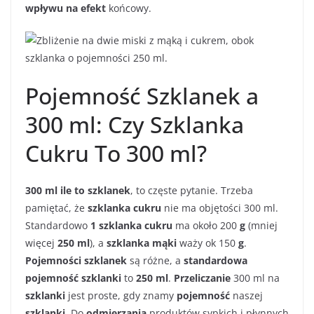
wpływu na efekt
końcowy.
Pojemność Szklanek a
300 ml: Czy Szklanka
Cukru To 300 ml?
300 ml ile to szklanek
, to częste pytanie. Trzeba
pamiętać, że
szklanka cukru
nie ma objętości 300 ml.
Standardowo
1 szklanka cukru
ma około 200
g
(mniej
więcej
250 ml
), a
szklanka mąki
waży ok 150
g
.
Pojemności szklanek
są różne, a
standardowa
pojemność szklanki
to
250 ml
.
Przeliczanie
300 ml na
szklanki
jest proste, gdy znamy
pojemność
naszej
szklanki
. Do
odmierzania
produktów sypkich i płynnych