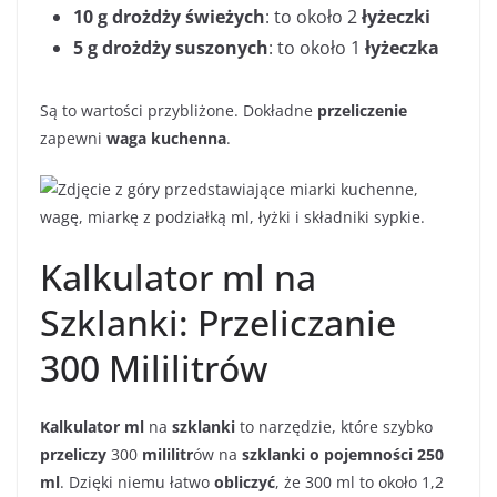
10 g drożdży świeżych
: to około 2
łyżeczki
5 g drożdży suszonych
: to około 1
łyżeczka
Są to wartości przybliżone. Dokładne
przeliczenie
zapewni
waga kuchenna
.
Kalkulator ml na
Szklanki: Przeliczanie
300 Mililitrów
Kalkulator ml
na
szklanki
to narzędzie, które szybko
przeliczy
300
mililitr
ów na
szklanki o pojemności 250
ml
. Dzięki niemu łatwo
obliczyć
, że 300 ml to około 1,2