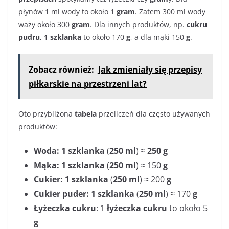
płynów 1 ml wody to około 1
gram
. Zatem 300 ml wody
waży około 300
gram
. Dla innych produktów, np.
cukru
pudru
,
1 szklanka
to około 170
g
, a dla mąki 150
g
.
Zobacz również:
Jak zmieniały się przepisy
piłkarskie na przestrzeni lat?
Oto przybliżona
tabela
przeliczeń dla często używanych
produktów:
Woda:
1 szklanka
(
250 ml
) ≈
250 g
Mąka:
1 szklanka
(
250 ml
) ≈ 150
g
Cukier:
1 szklanka
(
250 ml
) ≈ 200
g
Cukier puder:
1 szklanka
(
250 ml
) ≈ 170
g
Łyżeczka cukru
: 1
łyżeczka cukru
to około 5
g