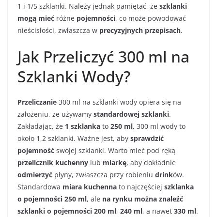
1 i 1/5 szklanki. Należy jednak pamiętać, że
szklanki
mogą mieć
różne
pojemności
, co może powodować
nieścisłości, zwłaszcza w
precyzyjnych przepisach
.
Jak Przeliczyć 300 ml na
Szklanki Wody?
Przeliczanie
300 ml na szklanki wody opiera się na
założeniu, że używamy
standardowej szklanki
.
Zakładając, że
1 szklanka
to
250 ml
, 300 ml wody to
około 1,2 szklanki. Ważne jest, aby
sprawdzić
pojemność
swojej szklanki. Warto mieć pod ręką
przelicznik kuchenny
lub
miarkę
, aby dokładnie
odmierzyć
płyny, zwłaszcza przy robieniu
drink
ów.
Standardowa
miara kuchenna
to najczęściej
szklanka
o pojemności 250 ml
, ale
na rynku można znaleźć
szklanki o pojemności
200 ml
,
240 ml
, a nawet
330 ml
.