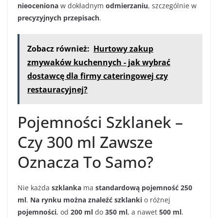
nieoceniona
w dokładnym
odmierzaniu
, szczególnie w
precyzyjnych przepisach
.
Zobacz również:
Hurtowy zakup
zmywaków kuchennych - jak wybrać
dostawcę dla firmy cateringowej czy
restauracyjnej?
Pojemności Szklanek –
Czy 300 ml Zawsze
Oznacza To Samo?
Nie każda
szklanka
ma
standardową pojemność
250
ml
.
Na rynku można znaleźć
szklanki
o różnej
pojemności
, od
200 ml
do
350 ml
, a nawet
500 ml
.