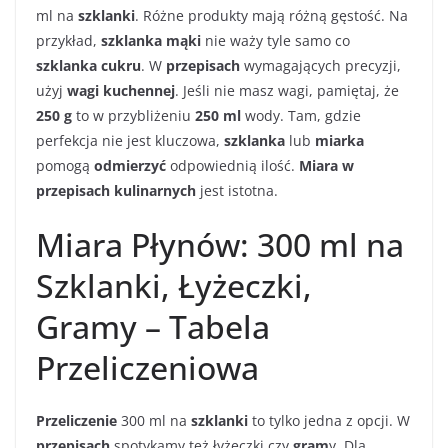
ml na
szklanki
. Różne produkty mają różną gęstość. Na
przykład,
szklanka mąki
nie waży tyle samo co
szklanka cukru
. W
przepisach
wymagających precyzji,
użyj
wagi kuchennej
. Jeśli nie masz wagi, pamiętaj, że
250 g
to w przybliżeniu
250 ml
wody. Tam, gdzie
perfekcja nie jest kluczowa,
szklanka
lub
miarka
pomogą
odmierzyć
odpowiednią ilość.
Miara w
przepisach kulinarnych
jest istotna.
Miara Płynów: 300 ml na
Szklanki, Łyżeczki,
Gramy – Tabela
Przeliczeniowa
Przeliczenie
300 ml na
szklanki
to tylko jedna z opcji. W
przepisach
spotykamy też łyżeczki czy
gram
y. Dla