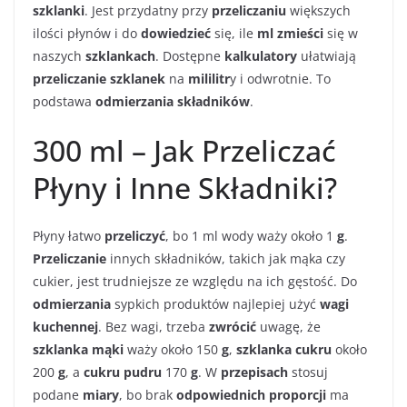
szklanki
. Jest przydatny przy
przeliczaniu
większych
ilości płynów i do
dowiedzieć
się, ile
ml zmieści
się w
naszych
szklankach
. Dostępne
kalkulatory
ułatwiają
przeliczanie szklanek
na
mililitr
y i odwrotnie. To
podstawa
odmierzania składników
.
300 ml – Jak Przeliczać
Płyny i Inne Składniki?
Płyny łatwo
przeliczyć
, bo 1 ml wody waży około 1
g
.
Przeliczanie
innych składników, takich jak mąka czy
cukier, jest trudniejsze ze względu na ich gęstość. Do
odmierzania
sypkich produktów najlepiej użyć
wagi
kuchennej
. Bez wagi, trzeba
zwrócić
uwagę, że
szklanka mąki
waży około 150
g
,
szklanka cukru
około
200
g
, a
cukru pudru
170
g
. W
przepisach
stosuj
podane
miary
, bo brak
odpowiednich proporcji
ma