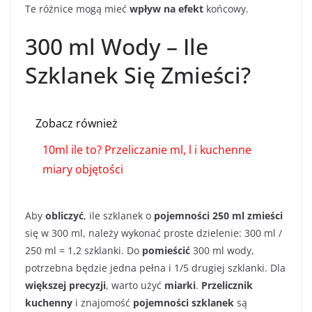
Te różnice mogą mieć
wpływ na efekt
końcowy.
300 ml Wody – Ile
Szklanek Się Zmieści?
Zobacz również
10ml ile to? Przeliczanie ml, l i kuchenne
miary objętości
Aby
obliczyć
, ile szklanek o
pojemności 250 ml
zmieści
się w 300 ml, należy wykonać proste dzielenie: 300 ml /
250 ml = 1,2 szklanki. Do
pomieścić
300 ml wody,
potrzebna będzie jedna pełna i 1/5 drugiej szklanki. Dla
większej precyzji
, warto użyć
miarki
.
Przelicznik
kuchenny
i znajomość
pojemności szklanek
są