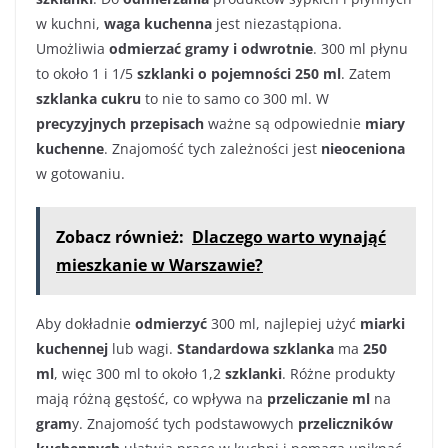
w kuchni,
waga kuchenna
jest niezastąpiona.
Umożliwia
odmierzać
gramy i odwrotnie
. 300 ml płynu
to około 1 i 1/5
szklanki o pojemności 250 ml
. Zatem
szklanka cukru
to nie to samo co 300 ml. W
precyzyjnych przepisach
ważne są odpowiednie
miary
kuchenne
. Znajomość tych zależności jest
nieoceniona
w gotowaniu.
Zobacz również:
Dlaczego warto wynająć
mieszkanie w Warszawie?
Aby dokładnie
odmierzyć
300 ml, najlepiej użyć
miarki
kuchennej
lub wagi.
Standardowa szklanka
ma
250
ml
, więc 300 ml to około 1,2
szklanki
. Różne produkty
mają różną gęstość, co wpływa na
przeliczanie ml
na
gram
y. Znajomość tych podstawowych
przeliczników