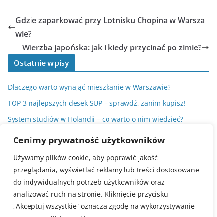
Gdzie zaparkować przy Lotnisku Chopina w Warsza
wie?
Wierzba japońska: jak i kiedy przycinać po zimie?
Ostatnie wpisy
Dlaczego warto wynająć mieszkanie w Warszawie?
TOP 3 najlepszych desek SUP – sprawdź, zanim kupisz!
System studiów w Holandii – co warto o nim wiedzieć?
Sos do sajgonek. Przepisy na dipy, które odmienią Twoje
Cenimy prywatność użytkowników
przekąski
Używamy plików cookie, aby poprawić jakość
Dlaczego statystyki nie zawsze pokrywają się z rzeczywistym
przeglądania, wyświetlać reklamy lub treści dostosowane
wynikiem?
do indywidualnych potrzeb użytkowników oraz
analizować ruch na stronie. Kliknięcie przycisku
„Akceptuj wszystkie” oznacza zgodę na wykorzystywanie