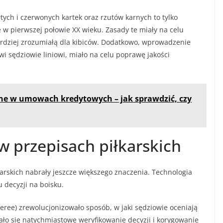
ych i czerwonych kartek oraz rzutów karnych to tylko
e w pierwszej połowie XX wieku. Zasady te miały na celu
 bardziej zrozumiałą dla kibiców. Dodatkowo, wprowadzenie
wi sędziowie liniowi, miało na celu poprawę jakości
ne w umowach kredytowych – jak sprawdzić, czy
 przepisach piłkarskich
arskich nabrały jeszcze większego znaczenia. Technologia
 decyzji na boisku.
ree) zrewolucjonizowało sposób, w jaki sędziowie oceniają
ało się natychmiastowe weryfikowanie decyzji i korygowanie