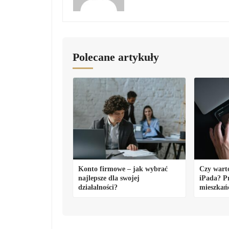
Polecane artykuły
Konto firmowe – jak wybrać
Czy wart
najlepsze dla swojej
iPada? P
działalności?
mieszkańc