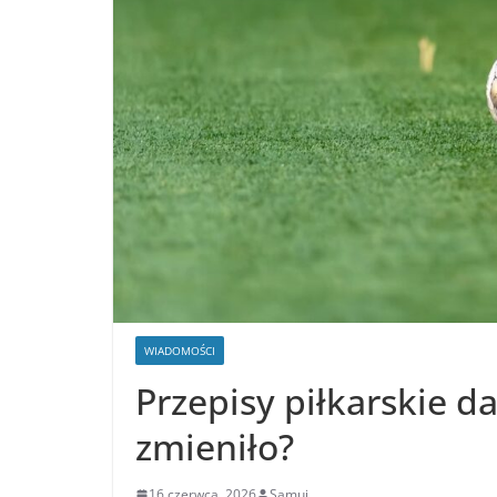
WIADOMOŚCI
Przepisy piłkarskie daw
zmieniło?
16 czerwca, 2026
Samui