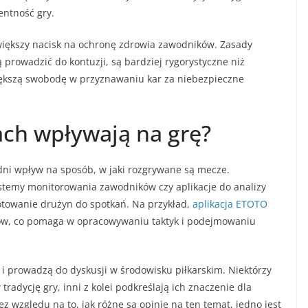
entność gry.
większy nacisk na ochronę zdrowia zawodników. Zasady
ą prowadzić do kontuzji, są bardziej rygorystyczne niż
większą swobodę w przyznawaniu kar za niebezpieczne
ach wpływają na grę?
dni wpływ na sposób, w jaki rozgrywane są mecze.
stemy monitorowania zawodników czy aplikacje do analizy
otowanie drużyn do spotkań. Na przykład,
aplikacja ETOTO
ików, co pomaga w opracowywaniu taktyk i podejmowaniu
i prowadzą do dyskusji w środowisku piłkarskim. Niektórzy
radycję gry, inni z kolei podkreślają ich znaczenie dla
ez względu na to, jak różne są opinie na ten temat, jedno jest