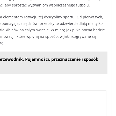
ać, aby sprostać wyzwaniom współczesnego futbolu.
m elementem rozwoju tej dyscypliny sportu. Od pierwszych,
omagające sędziów, przepisy te odzwierciedlają nie tylko
nia kibiców na całym świecie. W miarę jak piłka nożna będzie
nnowacji, które wpłyną na sposób, w jaki rozgrywane są
nę.
przewodnik. Pojemności, przeznaczenie i sposób